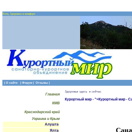
Ялта, Здоровье и комфорт.
| О сайте
|
Форум
|
Отзывы
|
Здоровье здесь и сейчас
Главная
Курортный мир - ">Курортный мир - 
КМВ
Краснодарский край
Украина и Крым
Алушта
Сана
Ялта