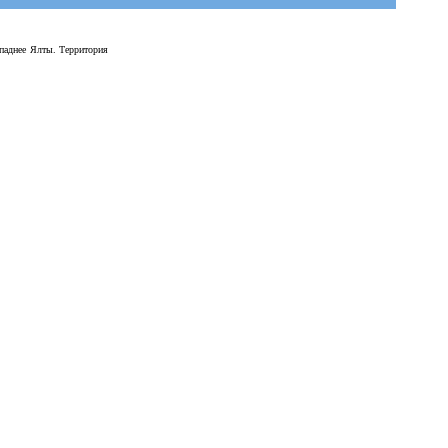
ападнее Ялты. Территория