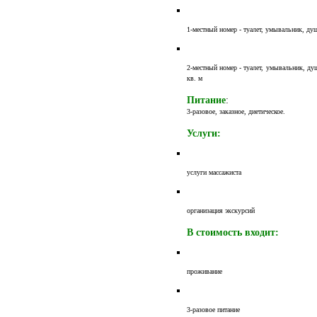
1-местный номер - туалет, умывальник, душ
2-местный номер - туалет, умывальник, ду
кв. м
Питание
:
3-разовое, заказное, диетическое.
Услуги:
услуги массажиста
организация экскурсий
В стоимость входит:
проживание
3-разовое питание