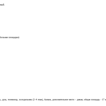
нный.
тбольная площадки)
, душ, телевизор, холодильник (2–4 этаж), балкон, дополнительное место – диван; общая площадь - 17 