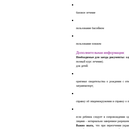
базовое лечение
пользование бассейном
пользование пляжем
Дополнительная информация:
Необходимые для заезда документы:
вау
полный курс лечения).
для детей:
оригинал свидетельства о рождении с отм
загранпаспорт;
справку об эпидемокружении и справку о 
если ребенок следует в сопровождении о
лицами – нотариально заверенное разрешени
Важно знать
, что при пересечении укра