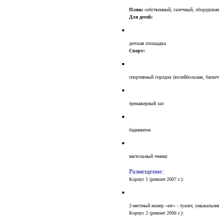
Пляж:
собственный, галечный, оборудова
Для детей:
детская площадка
Спорт:
спортивный городок (волейбольная, баске
тренажерный зал
бадминтон
настольный теннис
Размещение:
Корпус 1 (ремонт 2007 г.):
2-местный номер «юг» - туалет, умывальник
Корпус 2 (ремонт 2006 г.):