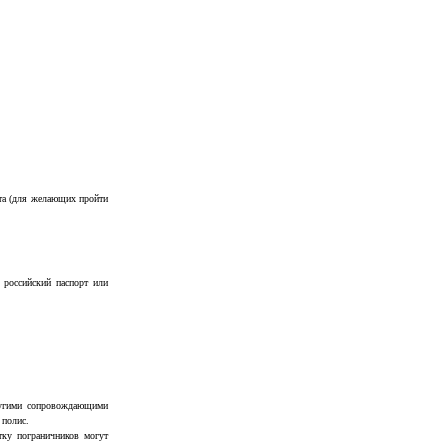
рта (для желающих пройти
 российский паспорт или
другими сопровождающими
 полис.
тку пограничников могут