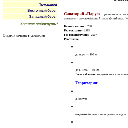
Трускавец
Восточный берег
Санаторий «Парус»
расположен в самой
Западный берег
санатория – это своеобразный ландшафтный парк. Не
Хотите отдохнуть?
Количество мест:
288
Год открытия:
1965
Год реконструкции:
2007
Отдых и лечение в санатории
Расстояние:
до моря — 100 м
до г. Ялта — 10 км
Водоснабжение:
холодная вода - постоянн
Территория:
2 корпуса
открытый бассейн с подогреваемой водой