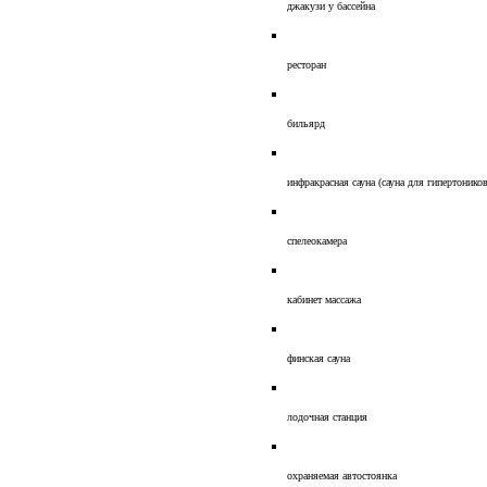
джакузи у бассейна
ресторан
бильярд
инфракрасная сауна (сауна для гипертоников
спелеокамера
кабинет массажа
финская сауна
лодочная станция
охраняемая автостоянка