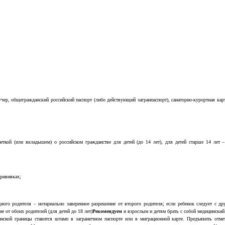
чер, общегражданский российский паспорт (либо действующий загранпаспорт), санаторно-курортная ка
еткой (или вкладышем) о российском гражданстве для детей (до 14 лет), для детей старше 14 лет –
прививках;
дного родителя – нотариально заверенное разрешение от второго родителя; если ребенок следует с 
е от обоих родителей (для детей до 18 лет)
Рекомендуем
и взрослым и детям брать с собой медицинский
инской границы ставится штамп в заграничном паспорте или в миграционной карте. Предъявить отме