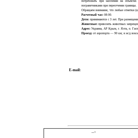
потребовать при заселении на объекта
пограничниками при пересечении границы.
Обращаем внимание, что любые отметки (ш
Расчетный час:
08:00.
Дети:
принимаются с 3 лет. При размещении
Животные:
привозить животных запреще
Адрес:
Украина, АР Крым, г. Ялта, п. Гасп
Проезд:
от аэропорта — 90 км; и ж/д вокз
E-mail:
-->