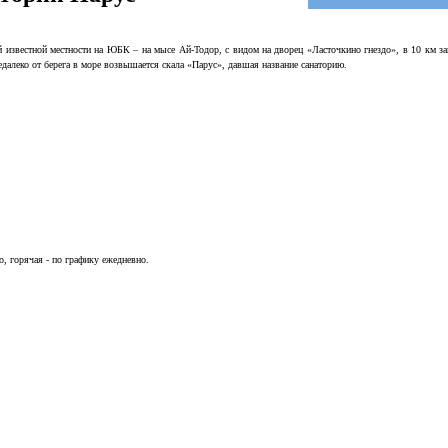
 известной местности на ЮБК – на мысе Ай-Тодор, с видом на дворец «Ласточкино гнездо», в 10 км з
далеко от берега в море возвышается скала «Парус», давшая название санаторию.
о, горячая - по графику ежедневно.