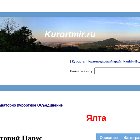
Kurortmir.ru
|
Курорты
|
Краснодарский край
|
КавМинВо
Поиск по сайту:
Санаторно Курортное Объединение
Ялта
торий Парус
Описание
Фотогр