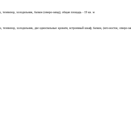
, телевизор, холодильник, балкон (северо-запад); общая площадь - 19 кв. м
ш, телевизор, холодильник, две односпальные кровати, встроенный шкаф; балкон, (юго-восток; северо-за