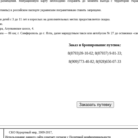
х размещения. Миграционную карту необходимо сохранять до момента выезда с территории Украи
тампы) в российском паспорте украинским пограничникам ставить запрещено.
 детей с 3 до 11 лет и взрослых на дополнительных местах предоставляется скидка.
но.
ра, Алупкинское шоссе, 4.
ала — 86 км; г. Симферополь до г. Ялта, далее маршрутным такси или автобусом № 27 до остановки «са
Заказ и бронирование путевок:
8(8793)39-10-02; 8(87937) 9-81-33;
8(909)773-40-82; 8(928)650-07-33
СКО Курортный мир, 2009-2017,
Иcпoльзoвaниe дaннoгo caйтa oзнaчaeт coглacиe c Политикой конфиденциальности