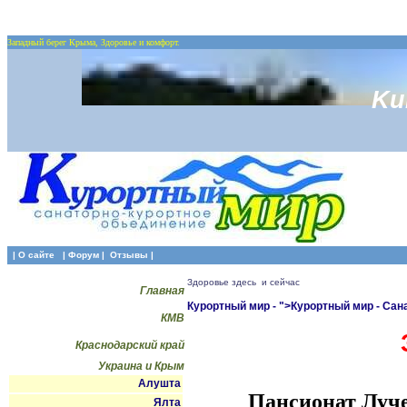
Западный берег Крыма, Здоровье и комфорт.
Ku
| О сайте
|
Форум
|
Отзывы
|
Здоровье здесь и сейчас
Главная
Курортный мир - ">Курортный мир - Са
КМВ
Краснодарский край
Украина и Крым
Алушта
Пансионат Луч
Ялта