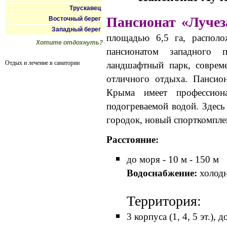
Трускавец
Пансионат «Луче
Восточный берег
Западный берег
площадью 6,5 га, располо
Хотите отдохнуть?
пансионатом западного 
Отдых и лечение в санатории
ландшафтный парк, соврем
отличного отдыха. Пансио
Крыма имеет профессион
подогреваемой водой. Здесь
городок, новый спорткомплек
Расстояние:
до моря - 10 м - 150 м
Водоснабжение:
холодн
Территория:
3 корпуса (1, 4, 5 эт.), 